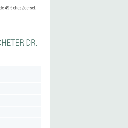
de 49 € chez Zoersel.
CHETER DR.