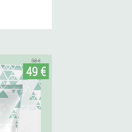
98 €
49 €