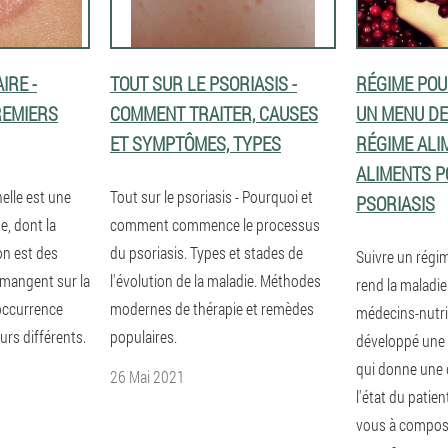
IRE -
TOUT SUR LE PSORIASIS -
RÉGIME POUR
REMIERS
COMMENT TRAITER, CAUSES
UN MENU DE
ET SYMPTÔMES, TYPES
RÉGIME ALI
ALIMENTS P
elle est une
Tout sur le psoriasis - Pourquoi et
PSORIASIS
e, dont la
comment commence le processus
on est des
du psoriasis. Types et stades de
Suivre un régim
mangent sur la
l'évolution de la maladie. Méthodes
rend la maladie 
'occurrence
modernes de thérapie et remèdes
médecins-nutri
urs différents.
populaires.
développé une t
qui donne une 
26 Mai 2021
l'état du pati
vous à compos