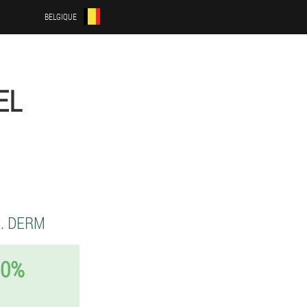
BELGIQUE
EL
. DERM
50%