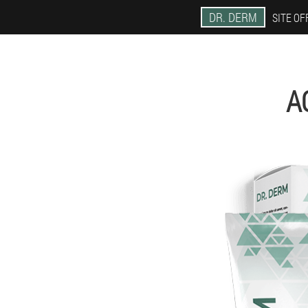
DR. DERM
SITE OF
A