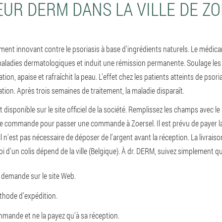
UR DERM DANS LA VILLE DE Z
ent innovant contre le psoriasis à base d'ingrédients naturels. Le médica
 maladies dermatologiques et induit une rémission permanente. Soulage le
on, apaise et rafraîchit la peau. L'effet chez les patients atteints de psori
ation. Après trois semaines de traitement, la maladie disparaît.
 disponible sur le site officiel de la société. Remplissez les champs avec l
de commande pour passer une commande à Zoersel. Il est prévu de payer
 il n'est pas nécessaire de déposer de l'argent avant la réception. La livrai
voi d'un colis dépend de la ville (Belgique). À dr. DERM, suivez simplement 
 demande sur le site Web.
thode d'expédition.
mande et ne la payez qu'à sa réception.