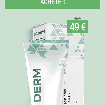
ACHETER
98 €
49 €