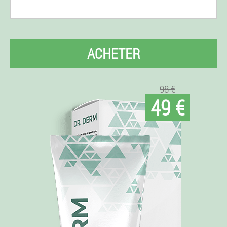
ACHETER
98 €
49 €